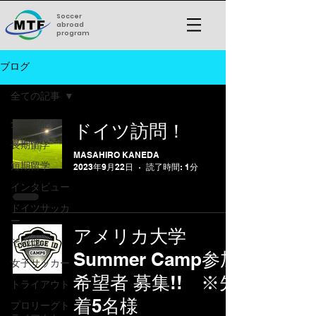
Soccer
abroad
program
ブログ
全ての記事
全ての記事
ドイツ訪問！
長期留学
MASAHIRO KANEDA
短期留学
2023年9月22日
読了時間: 1分
インタビュー
ドイツサッカ
ー
アメリカ大学
その他
Summer Camp参加
女子サッカー
希望者 募集!! ※先
トライアウト
着5名様
プロリーグト