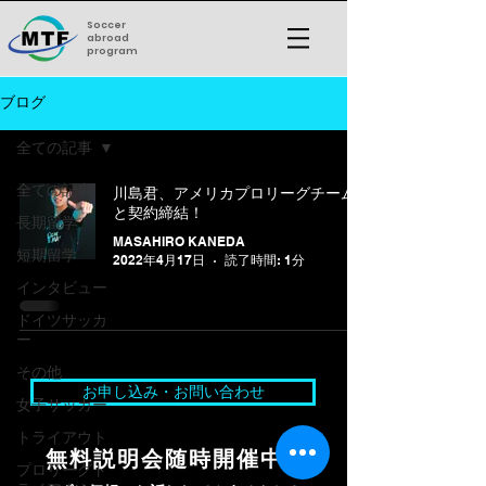
Soccer
abroad
program
ブログ
全ての記事
全ての記事
川島君、アメリカプロリーグチーム
と契約締結！
長期留学
MASAHIRO KANEDA
短期留学
2022年4月17日
読了時間: 1分
インタビュー
ドイツサッカ
ー
その他
お申し込み・お問い合わせ
女子サッカー
トライアウト
無料説明会随時開催中！
プロリーグト