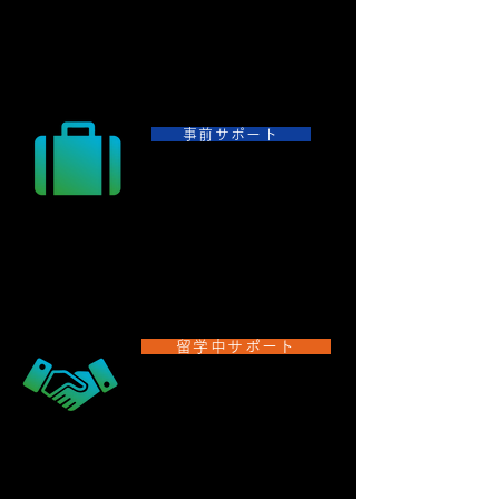
は一朝一夕で身に付くものではありませんが、少しの準
備が大きな違いを生みます。日常会話レベルの単語のお
さらいから、テーマに沿った内容でのフリーディスカッ
ションまで、幅広いレベルで対応が可能です。
事前サポート
初めてでも安心
渡航準備サポート
航空券、パスポート、ビザの取得など、渡航に必要な準
備など、事前にサポートを致します。
※チケット手配など、
実際のお手続きなどは、ご自身で行っていただきます。
​ 留学中サポート
留学先
現地の
サポート
空港までの送迎、住居の準備、語学学校や現地チーム
の手配など日常生活に必要なものを現地で手配・サポ
ートいたします。