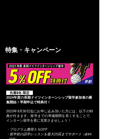
実際にドイツ留学経験のあるMTFスタッフが、留学後の
進路相談に応じます。
現地での就活や、日本国内でのインターンなど、留学経
験を活かして次に繋げるアドバイスや就職先紹介などを
行います。
​特集・キャンペーン
先着2名 限定
2024
年度の長期ドイツインターンシップ留学参加者の募
集開始！早期申込で特典付！
2023年9月30日迄にお申し込み頂いた方には、以下の特
典が付きます。留学までの準備期間を長くすることで、
インターン留学を更に充実さませしょう！
・プログラム費用５％OFF
・留学前の語学レッスンを最大15回までサポート
（通常8