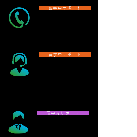
留学中サポート
日本国内のご家族
お問い合わせ対応
英語やドイツ語が苦手なご家族も安心！緊急時には現
地企業と連携して、MTFが対応を行います
。
留学中サポート
渡航期間中の
定期的なフォロー
初めての海外経験は、途中で不安になったりモチベー
ションが下がってしまうことも...。 現地スタッフは勿
論、日本からも、留学経験のあるスタッフがオンライ
ンでサポートします。
留学後サポート
留学経験を活かす
​就職活動サポート