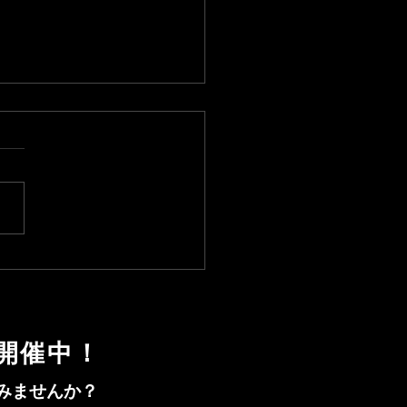
君 渡独
開催中！
みませんか？