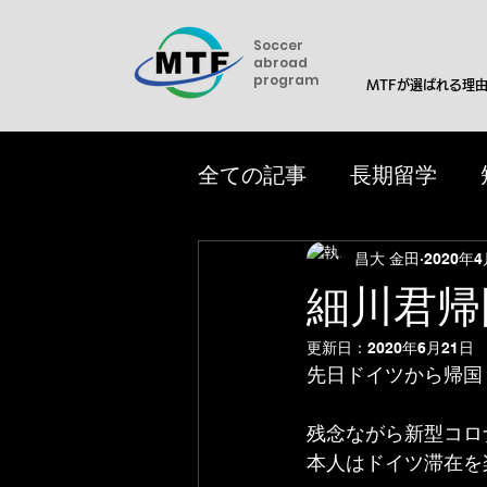
Soccer
abroad
program
MTFが選ばれる理
全ての記事
長期留学
女子サッカー
トライ
昌大 金田
2020年
細川君帰
アメリカ大学サマーキャ
更新日：
2020年6月21日
先日ドイツから帰国
残念ながら新型コロ
本人はドイツ滞在を