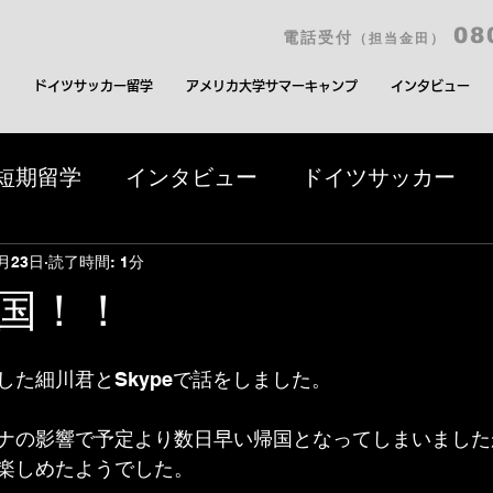
08
電話受付
（担当金田）
由
ドイツサッカー留学
アメリカ大学サマーキャンプ
インタビュー
短期留学
インタビュー
ドイツサッカー
アウト
プロリーグトライアウト
アメリカ
4月23日
読了時間: 1分
国！！
ンプ
した細川君とSkypeで話をしました。
ナの影響で予定より数日早い帰国となってしまいました
楽しめたようでした。