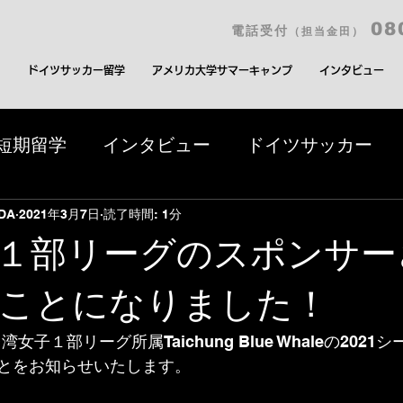
08
電話受付
（担当金田）
由
ドイツサッカー留学
アメリカ大学サマーキャンプ
インタビュー
短期留学
インタビュー
ドイツサッカー
アウト
プロリーグトライアウト
アメリカ
DA
2021年3月7日
読了時間: 1分
１部リーグのスポンサー
ンプ
ことになりました！
女子１部リーグ所属Taichung Blue Whaleの202
とをお知らせいたします。