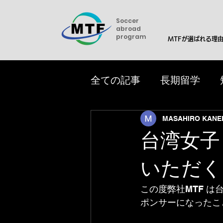
Soccer
abroad
program
MTFが選ばれる理
全ての記事
長期留学
女子サッカー
トライ
MASAHIRO KANE
台湾女子
アメリカ大学サマーキャ
いただく
この度弊社MTF は台湾
ポンサーになったこ