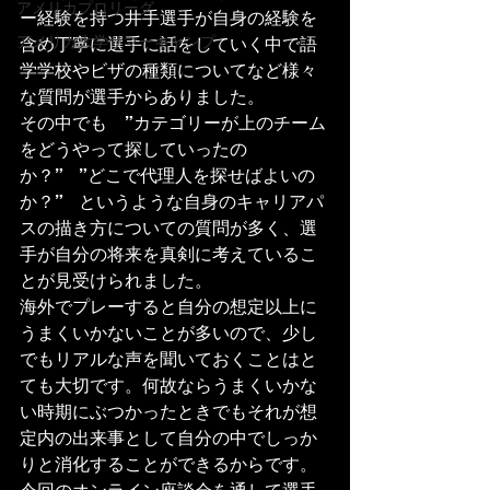
アメリカプロリーグ
ー経験を持つ井手選手が自身の経験を
アメリカ大学サマーキャンプ
含め丁寧に選手に話をしていく中で語
学学校やビザの種類についてなど様々
な質問が選手からありました。
その中でも　”カテゴリーが上のチーム
をどうやって探していったの
か？”　”どこで代理人を探せばよいの
か？”　というような自身のキャリアパ
スの描き方についての質問が多く、選
手が自分の将来を真剣に考えているこ
とが見受けられました。
海外でプレーすると自分の想定以上に
うまくいかないことが多いので、少し
でもリアルな声を聞いておくことはと
ても大切です。何故ならうまくいかな
い時期にぶつかったときでもそれが想
定内の出来事として自分の中でしっか
りと消化することができるからです。