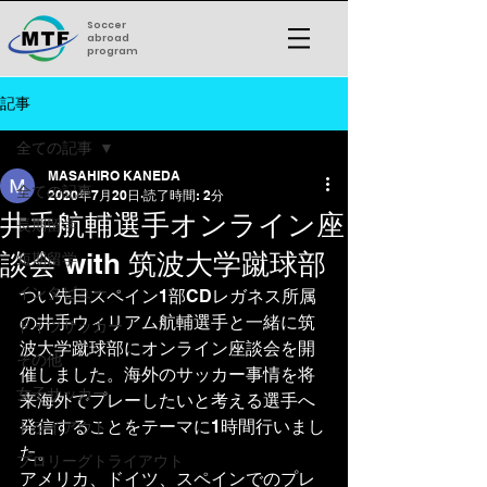
Soccer
abroad
program
記事
全ての記事
MASAHIRO KANEDA
全ての記事
2020年7月20日
読了時間: 2分
井手航輔選手オンライン座
長期留学
談会 with 筑波大学蹴球部
短期留学
インタビュー
つい先日スペイン1部CDレガネス所属
の井手ウィリアム航輔選手と一緒に筑
ドイツサッカー
波大学蹴球部にオンライン座談会を開
その他
催しました。海外のサッカー事情を将
女子サッカー
来海外でプレーしたいと考える選手へ
発信することをテーマに1時間行いまし
トライアウト
た。
プロリーグトライアウト
アメリカ、ドイツ、スペインでのプレ