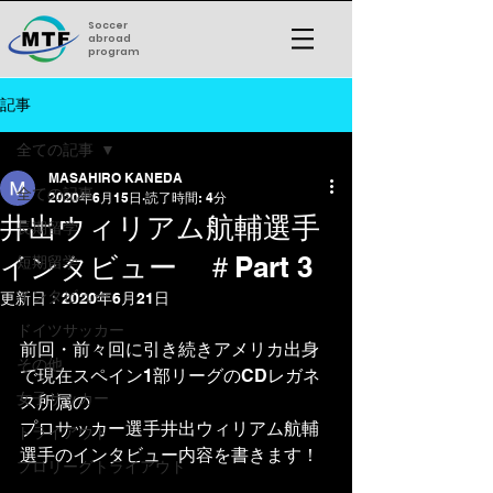
Soccer
abroad
program
記事
全ての記事
MASAHIRO KANEDA
全ての記事
2020年6月15日
読了時間: 4分
井出ウィリアム航輔選手
長期留学
インタビュー ＃Part 3
短期留学
インタビュー
更新日：
2020年6月21日
ドイツサッカー
前回・前々回に引き続きアメリカ出身
その他
で現在スペイン1部リーグのCDレガネ
女子サッカー
ス所属の
プロサッカー選手井出ウィリアム航輔
トライアウト
選手のインタビュー内容を書きます！  
プロリーグトライアウト