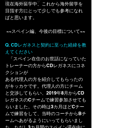
アメリカプロリーグ
現在海外留学中、これから海外留学を
目指す方にとって少しでも参考になれ
アメリカ大学サマーキャンプ
ばと思います。
~~スペイン編、今後の目標について~~
Q. CDレガネスと契約に至った経緯を教
えてください
   「スペイン在住のお世話になっていた
トレーナーの方からCDレガネスにコネ
クションが
ある代理人の方を紹介してもらったの
がキッカケです。代理人の方にチーム
と交渉してもらい、
2019年8月からCD
レガネスのCチームで練習参加させても
らいました。その時は3カ月ほどCチー
ムで練習をして、当時のコーチからBチ
ームへあがるようにいってもらいまし
た。ただし3カ月間のスペイン滞在中に