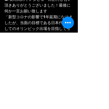
頂きありがとうございました！最後に
何か一言お願い致します
「新型コロナの影響で1年延期になりま
したが、当面の目標である日本代表と
してのオリンピック出場を目指して引
き続き頑張っていきます。応援どうぞ
よろしくお願いします！」
＃井手ウィリアム航輔
＃海外サッカー留学
＃ドイツサッカー
＃スペインサッカー
＃CDレガネス