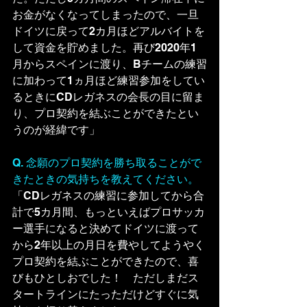
お金がなくなってしまったので、一旦
ドイツに戻って2カ月ほどアルバイトを
して資金を貯めました。再び2020年1
月からスペインに渡り、Bチームの練習
に加わって1ヵ月ほど
練習参加をしてい
るときにCDレガネスの会長の目に留ま
り、プロ契約を結ぶことができたとい
うのが経緯です」
Q. 念願のプロ契約を勝ち取ることがで
きたときの気持ちを教えてください。
「CDレガネスの練習に参加してから合
計で5カ月間、もっといえばプロサッカ
ー選手になると決めてドイツに渡って
から2年以上の月日を費やしてようやく
プロ契約を結ぶことができたので、喜
びもひとしおでした！　ただしまだス
タートラインにたっただけどすぐに気